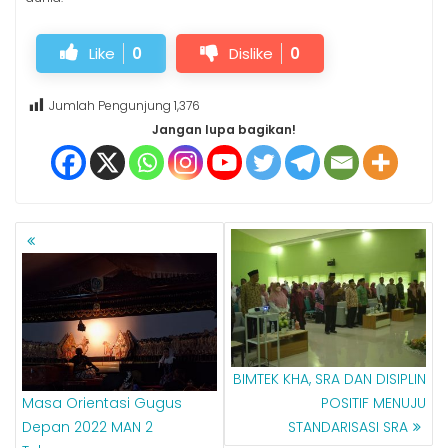
Like
0
Dislike
0
Jumlah Pengunjung
1,376
Jangan lupa bagikan!
NAVIGASI
POS
BIMTEK KHA, SRA DAN DISIPLIN
Masa Orientasi Gugus
POSITIF MENUJU
Depan 2022 MAN 2
STANDARISASI SRA