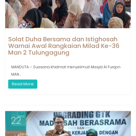
Solat Duha Bersama dan Istighosah
Warnai Awal Rangkaian Milad Ke-36
Man 2 Tulungagung
MANDUTA – Suasana khidmat menyelimuti Masjid Al Furqon
MAN...
Read More
22
Jul