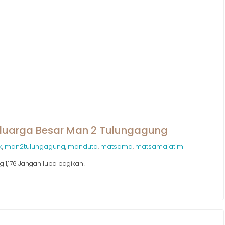
uarga Besar Man 2 Tulungagung
k
man2tulungagung
manduta
matsama
matsamajatim
,
,
,
,
ng 1,176 Jangan lupa bagikan!