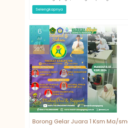
Selengkapnya
6
Jul
2024
Borong Gelar Juara 1 Ksm Ma/s