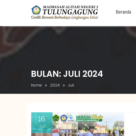
Beranda
Skip
to
content
BULAN:
JULI 2024
Home
2024
Juli
16
Jul