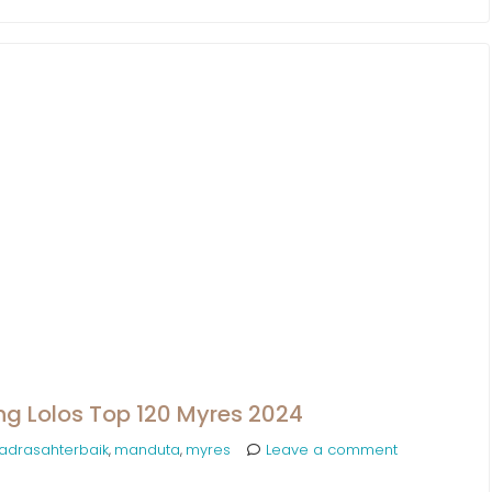
g Lolos Top 120 Myres 2024
adrasahterbaik
manduta
myres
Leave a comment
,
,