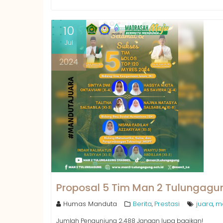
10
Jul
2024
Proposal 5 Tim Man 2 Tulungagun
Humas Manduta
Berita
Prestasi
juara
m
,
,
Jumlah Pengunjung 2,488 Jangan lupa bagikan!