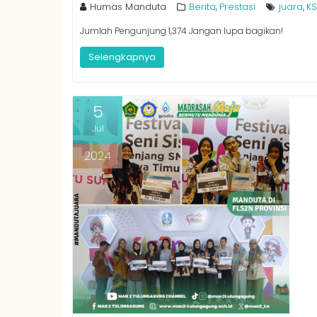
Humas Manduta
Berita
Prestasi
juara
K
,
,
Jumlah Pengunjung 1,374 Jangan lupa bagikan!
Selengkapnya
5
Jul
2024