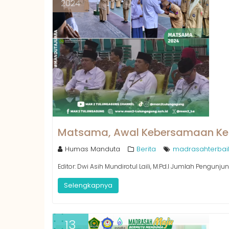
2024
Matsama, Awal Kebersamaan Kel
Humas Manduta
Berita
madrasahterbai
Editor: Dwi Asih Mundirotul Laili, M.Pd.I Jumlah Pengunju
Selengkapnya
13