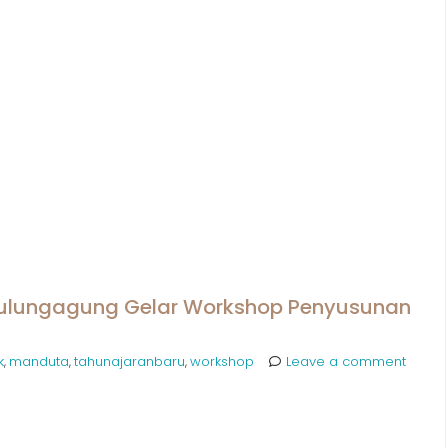
 Tulungagung Gelar Workshop Penyusunan
k
manduta
tahunajaranbaru
workshop
Leave a comment
,
,
,