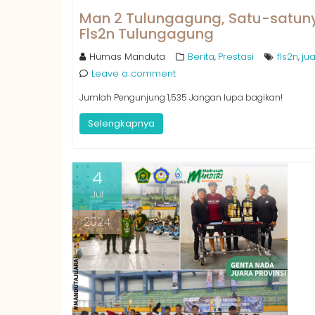
Man 2 Tulungagung, Satu-satuny
Fls2n Tulungagung
Humas Manduta
Berita
Prestasi
fls2n
ju
,
,
Leave a comment
Jumlah Pengunjung 1,535 Jangan lupa bagikan!
Selengkapnya
4
Jul
2024