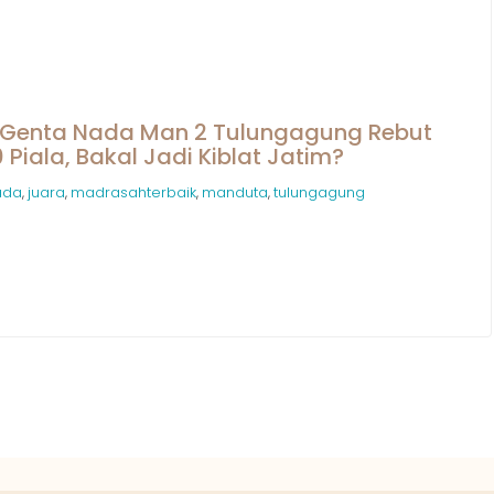
 Genta Nada Man 2 Tulungagung Rebut
iala, Bakal Jadi Kiblat Jatim?
ada
juara
madrasahterbaik
manduta
tulungagung
,
,
,
,