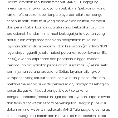
Dalam lampiran keputusan tersebut, MAN 2 Tulungagung
merumuskan maklumat layanan publik, visi “pelayanan yang
ramah, efisien, akuntabel, tanpa biaya, dan dilakukan dengan
sepenuh hati”, serta misi yang menekankan akurasi informasi
dan peningkatan kualitas aparatur yang berkarakter, jujur, dan
profesional. Standar ini memuat berbagai jenis layanan yang
dibutuhkan warga madrasah dan masyarakat, mulai dari
layanan administrasi akademik dan kesiswaan (misalnya NISN,
legalisir/pengganti ijazah, mutasi, perbaikan rapor, layanan BK,
PPDB), layanan kerja sama dan penelitian, hingga layanan
pengaduan masyarakat, pengelolaan surat masuk/keluar, serta
peminjaman sarana prasarana. Setiap layanan dilengkapi
komponen yang terukur seperti persyaratan, prosedur/sistem
mekanisme, estimasi waktu penyelesaian, biaya/tarif (sebagian
besar ditegaskan tidak dipungut biaya), serta kanal
pengaduan/saran/masukan agar proses layanan dapat diawasi
dan terus ditingkatkan secara berkelanjutan. Dengan publikasi
dokumen ini di website madrasah, MAN 2 Tulungagung berharap
seluruh warga madrasah dan masyarakat memperoleh akses