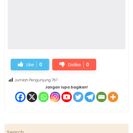
Like
0
Dislike
0
Jumlah Pengunjung
767
Jangan lupa bagikan!
Search