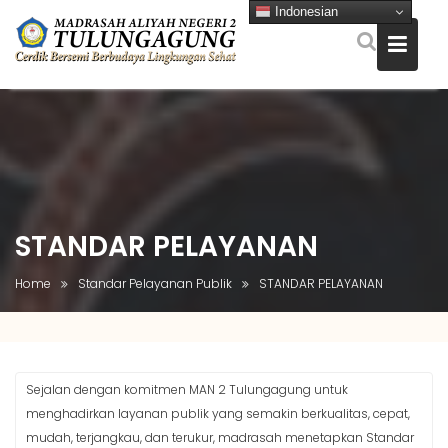
Indonesian
Skip
to
content
STANDAR PELAYANAN
Home
Standar Pelayanan Publik
STANDAR PELAYANAN
Sejalan dengan komitmen MAN 2 Tulungagung untuk
menghadirkan layanan publik yang semakin berkualitas, cepat,
mudah, terjangkau, dan terukur, madrasah menetapkan Standar