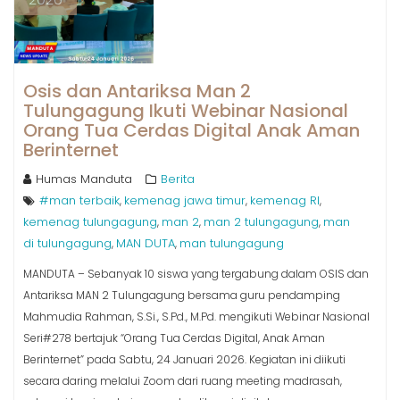
Osis dan Antariksa Man 2
Tulungagung Ikuti Webinar Nasional
Orang Tua Cerdas Digital Anak Aman
Berinternet
Humas Manduta
Berita
#man terbaik
kemenag jawa timur
kemenag RI
,
,
,
kemenag tulungagung
man 2
man 2 tulungagung
man
,
,
,
di tulungagung
MAN DUTA
man tulungagung
,
,
MANDUTA – Sebanyak 10 siswa yang tergabung dalam OSIS dan
Antariksa MAN 2 Tulungagung bersama guru pendamping
Mahmudia Rahman, S.Si., S.Pd., M.Pd. mengikuti Webinar Nasional
Seri#278 bertajuk “Orang Tua Cerdas Digital, Anak Aman
Berinternet” pada Sabtu, 24 Januari 2026. Kegiatan ini diikuti
secara daring melalui Zoom dari ruang meeting madrasah,