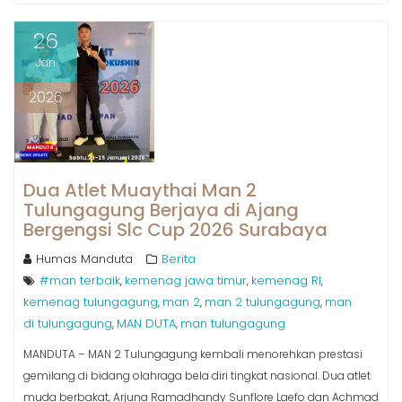
26
Jan
2026
Dua Atlet Muaythai Man 2
Tulungagung Berjaya di Ajang
Bergengsi Slc Cup 2026 Surabaya
Humas Manduta
Berita
#man terbaik
kemenag jawa timur
kemenag RI
,
,
,
kemenag tulungagung
man 2
man 2 tulungagung
man
,
,
,
di tulungagung
MAN DUTA
man tulungagung
,
,
MANDUTA – MAN 2 Tulungagung kembali menorehkan prestasi
gemilang di bidang olahraga bela diri tingkat nasional. Dua atlet
muda berbakat, Arjuna Ramadhandy Sunflore Laefo dan Achmad