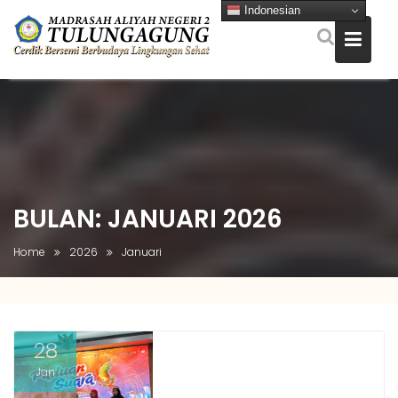
Indonesian
Skip
to
content
BULAN:
JANUARI 2026
Home
2026
Januari
28
Jan