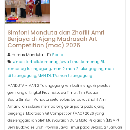
2026
Simfoni Manduta dan Zhafiif Amri
Berjaya di Ajang Madrasah Art
Competition (mac) 2026
Humas Manduta
Berita
#man terbaik
kemenag jawa timur
kemenag RI
,
,
,
kemenag tulungagung
man 2
man 2 tulungagung
man
,
,
,
di tulungagung
MAN DUTA
man tulungagung
,
,
MANDUTA – MAN 2 Tulungagung kembali mengukir prestasi
gemilang di tingkat Provinsi Jawa Timur. Tim Paduan
Suara Simfoni Manduta serta solois berbakat Zhafiif Amri
Amanullah sukses memborong gelar juara pada ajang
bergengsi Madrasah Art Competition (MAC) 2026 yang
diselenggarakan oleh Musyawarah Guru Mata Pelajaran (MGMP)
Seni Budaya seluruh Provinsi Jawa Timur pada Selasa, 27 Januari