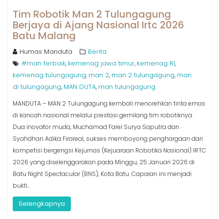
Tim Robotik Man 2 Tulungagung
Berjaya di Ajang Nasional Irtc 2026
Batu Malang
Humas Manduta
Berita
#man terbaik
kemenag jawa timur
kemenag RI
,
,
,
kemenag tulungagung
man 2
man 2 tulungagung
man
,
,
,
di tulungagung
MAN DUTA
man tulungagung
,
,
MANDUTA – MAN 2 Tulungagung kembali menorehkan tinta emas
di kancah nasional melalui prestasi gemilang tim robotiknya.
Dua inovator muda, Muchamad Farel Surya Saputra dan
Syahdhan Adika Firareal, sukses memboyong penghargaan dari
kompetisi bergengsi Kejurnas (Kejuaraan Robotika Nasional) IRTC
2026 yang diselenggarakan pada Minggu, 25 Januari 2026 di
Batu Night Spectacular (BNS), Kota Batu. Capaian ini menjadi
bukti…
Selengkapnya