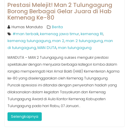
Prestasi Melejit! Man 2 Tulungagung
Borong Berbagai Gelar Juara di Hab
Kemenag Ke-80
Humas Manduta
Berita
#man terbaik
kemenag jawa timur
kemenag RI
,
,
,
kemenag tulungagung
man 2
man 2 tulungagung
man
,
,
,
di tulungagung
MAN DUTA
man tulungagung
,
,
MANDUTA – MAN 2 Tulungagung sukses mengukir prestasi
spektakuler dengan menjuarai berbagai kategori lomba dalam
rangka memperingati Hari Amal Bakti (HAB) Kementerian Agama
ke-80 yang diselenggarakan oleh Kemenag Tulungagung.
Puncak apresiasi ini ditandai dengan penyerahan hadiah yang
dilaksanakan dalam kegiatan Tasyakuran dan Kemenag
Tulungagung Award di Aula Kantor Kemenag Kabupaten
Tulungagung pada hari Rabu, 07 Januari…
Selengkapnya