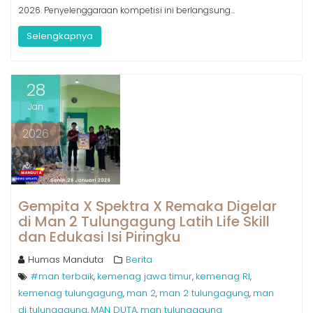
2026. Penyelenggaraan kompetisi ini berlangsung…
Selengkapnya
28
Jan
2026
Gempita X Spektra X Remaka Digelar
di Man 2 Tulungagung Latih Life Skill
dan Edukasi Isi Piringku
Humas Manduta
Berita
#man terbaik
kemenag jawa timur
kemenag RI
,
,
,
kemenag tulungagung
man 2
man 2 tulungagung
man
,
,
,
di tulungagung
MAN DUTA
man tulungagung
,
,