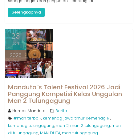
sebagai bagian dari penguatan literasi digital…
Selengkapnya
23
Jan
2026
Manduta`s Talent Festival 2026 Jadi
Panggung Kompetisi Kelas Unggulan
Man 2 Tulungagung
Humas Manduta
Berita
#man terbaik
kemenag jawa timur
kemenag RI
,
,
,
kemenag tulungagung
man 2
man 2 tulungagung
man
,
,
,
di tulungagung
MAN DUTA
man tulungagung
,
,