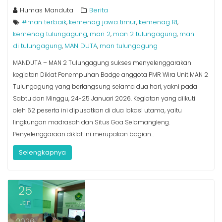
Humas Manduta
Berita
#man terbaik
kemenag jawa timur
kemenag RI
,
,
,
kemenag tulungagung
man 2
man 2 tulungagung
man
,
,
,
di tulungagung
MAN DUTA
man tulungagung
,
,
MANDUTA – MAN 2 Tulungagung sukses menyelenggarakan
kegiatan Diklat Penempuhan Badge anggota PMR Wira Unit MAN 2
Tulungagung yang berlangsung selama dua hari, yakni pada
Sabtu dan Minggu, 24-25 Januari 2026. Kegiatan yang diikuti
oleh 62 peserta ini dipusatkan di dua lokasi utama, yaitu
lingkungan madrasah dan Situs Goa Selomangleng.
Penyelenggaraan diklat ini merupakan bagian…
Selengkapnya
25
Jan
2026