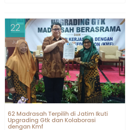
22
Jul
62 Madrasah Terpilih di Jatim Ikuti
Upgrading Gtk dan Kolaborasi
dengan Kmf