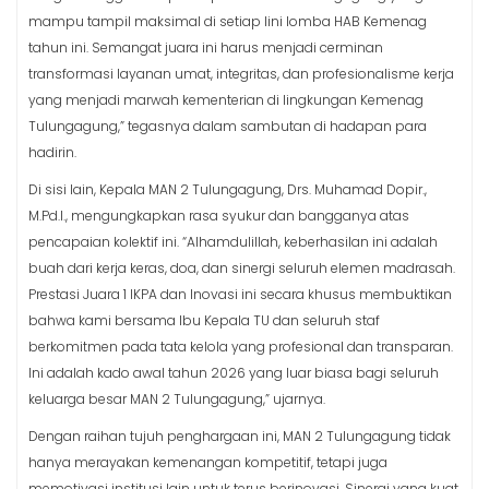
mampu tampil maksimal di setiap lini lomba HAB Kemenag
tahun ini. Semangat juara ini harus menjadi cerminan
transformasi layanan umat, integritas, dan profesionalisme kerja
yang menjadi marwah kementerian di lingkungan Kemenag
Tulungagung,” tegasnya dalam sambutan di hadapan para
hadirin.
Di sisi lain, Kepala MAN 2 Tulungagung, Drs. Muhamad Dopir.,
M.Pd.I., mengungkapkan rasa syukur dan bangganya atas
pencapaian kolektif ini. “Alhamdulillah, keberhasilan ini adalah
buah dari kerja keras, doa, dan sinergi seluruh elemen madrasah.
Prestasi Juara 1 IKPA dan Inovasi ini secara khusus membuktikan
bahwa kami bersama Ibu Kepala TU dan seluruh staf
berkomitmen pada tata kelola yang profesional dan transparan.
Ini adalah kado awal tahun 2026 yang luar biasa bagi seluruh
keluarga besar MAN 2 Tulungagung,” ujarnya.
Dengan raihan tujuh penghargaan ini, MAN 2 Tulungagung tidak
hanya merayakan kemenangan kompetitif, tetapi juga
memotivasi institusi lain untuk terus berinovasi. Sinergi yang kuat