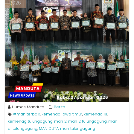
2026
Humas Manduta
Berita
#man terbaik
kemenag jawa timur
kemenag RI
,
,
,
kemenag tulungagung
man 2
man 2 tulungagung
man
,
,
,
di tulungagung
MAN DUTA
man tulungagung
,
,