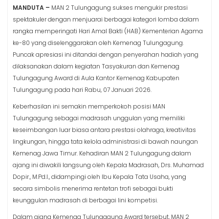
MANDUTA –
MAN 2 Tulungagung sukses mengukir prestasi
spektakuler dengan menjuarai berbagai kategori lomba dalam
rangka memperingati Hari Amal Bakti (HAB) Kementerian Agama
ke-80 yang diselenggarakan oleh Kemenag Tulungagung.
Puncak apresiasi ini ditandai dengan penyerahan hadiah yang
dilaksanakan dalam kegiatan Tasyakuran dan Kemenag
Tulungagung Award di Aula Kantor Kemenag Kabupaten
Tulungagung pada hari Rabu, 07 Januari 2026.
Keberhasilan ini semakin memperkokoh posisi MAN
Tulungagung sebagai madrasah unggulan yang memiliki
keseimbangan luar biasa antara prestasi olahraga, kreativitas
lingkungan, hingga tata kelola administrasi di bawah naungan
Kemenag Jawa Timur. Kehadiran MAN 2 Tulungagung dalam
ajang ini diwakili langsung oleh Kepala Madrasah, Drs. Muhamad
Dopir., M.Pd.I., didampingi oleh Ibu Kepala Tata Usaha, yang
secara simbolis menerima rentetan trofi sebagai bukti
keunggulan madrasah di berbagai lini kompetisi.
Dalam ajang Kemenag Tulungagung Award tersebut, MAN 2