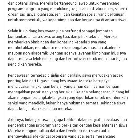
dan potensi siswa. Mereka bertanggung jawab untuk merancang
program-program yang mendukung kegiatan ekstrakurikuler, seperti
organisasi siswa, olahraga, seni, dan kegiatan sosial, yang bertujuan
untuk membentuk jiwa kepemimpinan dan kerjasama di antara siswa.
Selain itu, bidang kesiswaan juga berfungsi sebagai jembatan
komunikasi antara siswa, orang tua, dan pihak sekolah. Mereka
memberikan bimbingan dan konseling kepada siswa yang
membutuhkan, membantu mereka mengatasi masalah akademik
maupun non-akademik. Dengan adanya layanan bimbingan ini, siswa
dapat merasa lebih didukung dan termotivasi untuk mencapai tujuan
pendidikan mereka.
Pengawasan terhadap disiplin dan perilaku siswa merupakan aspek
penting lain dari tugas bidang kesiswaan. Mereka berupaya
menciptakan lingkungan belajar yang aman dan nyaman dengan
menegakkan peraturan yang berlaku. Jika ada pelanggaran, bidang ini
akan mengambil langkah-langkah yang diperlukan untuk memberikan
sanksi yang mendidik, bukan hanya hukuman semata, sehingga siswa
dapat belajar dari kesalahan mereka.
Akhirnya, bidang kesiswaan juga terlibat dalam kegiatan evaluasi dan
pengembangan program yang berkaitan dengan kesejahteraan siswa.
Mereka mengumpulkan data dan feedback dari siswa untuk
mengevaluasi efektivitas program yang ada, serta merancang