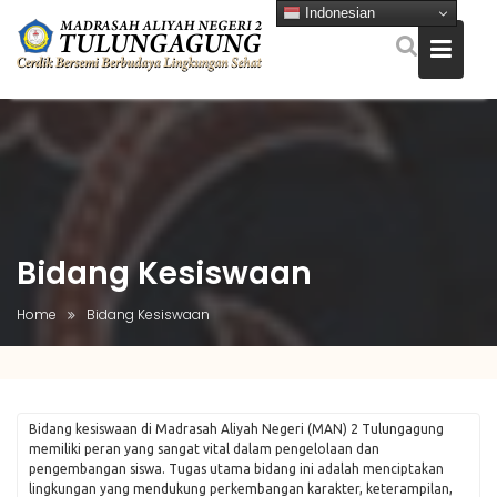
Indonesian
Skip
to
content
Bidang Kesiswaan
Home
Bidang Kesiswaan
Bidang kesiswaan di Madrasah Aliyah Negeri (MAN) 2 Tulungagung
memiliki peran yang sangat vital dalam pengelolaan dan
pengembangan siswa. Tugas utama bidang ini adalah menciptakan
lingkungan yang mendukung perkembangan karakter, keterampilan,