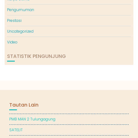
Pengumuman
Prestasi
Uncategorized
Video
STATISTIK PENGUNJUNG
Tautan Lain
PMB MAN 2 Tulungagung
SATELIT