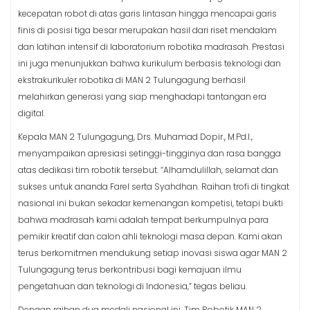
kecepatan robot di atas garis lintasan hingga mencapai garis
finis di posisi tiga besar merupakan hasil dari riset mendalam
dan latihan intensif di laboratorium robotika madrasah. Prestasi
ini juga menunjukkan bahwa kurikulum berbasis teknologi dan
ekstrakurikuler robotika di MAN 2 Tulungagung berhasil
melahirkan generasi yang siap menghadapi tantangan era
digital.
Kepala MAN 2 Tulungagung, Drs. Muhamad Dopir., M.Pd.I.,
menyampaikan apresiasi setinggi-tingginya dan rasa bangga
atas dedikasi tim robotik tersebut. “Alhamdulillah, selamat dan
sukses untuk ananda Farel serta Syahdhan. Raihan trofi di tingkat
nasional ini bukan sekadar kemenangan kompetisi, tetapi bukti
bahwa madrasah kami adalah tempat berkumpulnya para
pemikir kreatif dan calon ahli teknologi masa depan. Kami akan
terus berkomitmen mendukung setiap inovasi siswa agar MAN 2
Tulungagung terus berkontribusi bagi kemajuan ilmu
pengetahuan dan teknologi di Indonesia,” tegas beliau.
Dengan raihan dua medali nasional ini, Tim Robotik MAN 2