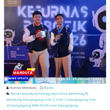
2026
Humas Manduta
Berita
#man terbaik
kemenag jawa timur
kemenag RI
,
,
,
kemenag tulungagung
man 2
man 2 tulungagung
man
,
,
,
di tulungagung
MAN DUTA
man tulungagung
,
,