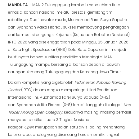
MANDUTA
– MAN 2 Tulungagung kembali menorehkan tinta
emas di kancah nasional melalui prestasi gemilang tim
robotiknya. Dua inovator muda, Muchamad Farel Surya Saputra
dan Syahdhan Adika Firareal, sukses memboyong penghargaan
dari kompetisi bergengsi Kejurnas (Kejuaraan Robotika Nasional)
IRTC 2026 yang diselenggarakan pada Minggu, 25 Januari 2026
di Batu Night Spectacular (BNS), Kota Batu. Capaian ini menjadi
bukti nyata bahwa kualitas pendidikan teknologi di MAN
Tulungagung mampu bersaing di barisan depan di bawah
naungan Kemenag Tulungagung dan Kemenag Jawa Timur.
Dalam kompetisi yang digelar oleh
Indonesian Robotic Training
Center
(IRTC) dalam rangka memperingati Hari Pendidikan
Internasional ini, Muchamad Farel Surya Saputra (X-12)
dan Syahdhan Adika Firareal (X-8) tampil tangguh di kategori
Line
Tracer Analog Open Category
. Keduanya masing-masing berhasil
menyabet predikat Juara 3 Tingkat Nasional.
Kategori
Open
merupakan salah satu divisi paling menantang
karena robot analog yang dirancang harus memiliki tingkat