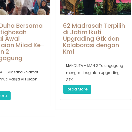
 Duha Bersama
62 Madrasah Terpilih
stighosah
di Jatim Ikuti
i Awal
Upgrading Gtk dan
aian Milad Ke-
Kolaborasi dengan
n 2
Kmf
ngagung
MANDUTA – MAN 2 Tulungagung
A – Suasana khidmat
mengikuti kegiatan upgrading
muti Masjid Al Furqon
GTK...
Read More
More