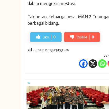
dalam mengukir prestasi.
Tak heran, keluarga besar MAN 2 Tulunga
berbagai bidang.
Like
0
Dislike
0
Jumlah Pengunjung
839
Jan
NAVIGASI
POS