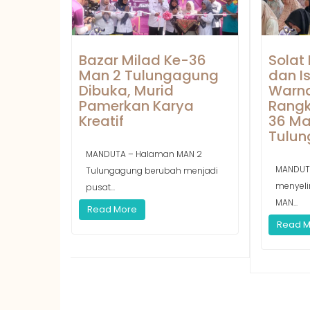
Bazar Milad Ke-36
Solat
Man 2 Tulungagung
dan I
Dibuka, Murid
Warna
Pamerkan Karya
Rangk
Kreatif
36 Ma
Tulu
MANDUTA – Halaman MAN 2
MANDUT
Tulungagung berubah menjadi
menyeli
pusat...
MAN...
Read More
Read 