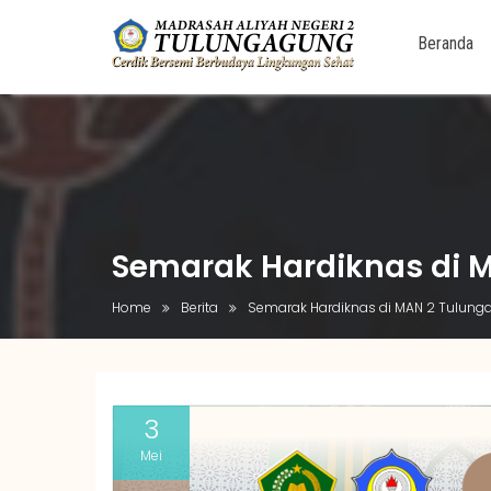
Beranda
Skip
to
content
Semarak Hardiknas di M
Home
Berita
Semarak Hardiknas di MAN 2 Tulungag
3
Mei