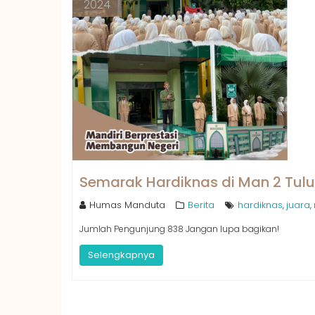
2024
Semarak Hardiknas di Man 2 Tulu
Humas Manduta
Berita
hardiknas
juara
,
,
Jumlah Pengunjung 838 Jangan lupa bagikan!
Selengkapnya