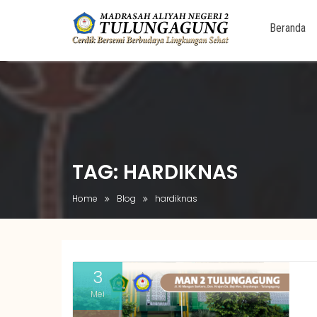
Beranda
Skip
to
content
TAG:
HARDIKNAS
Home
Blog
hardiknas
3
Mei