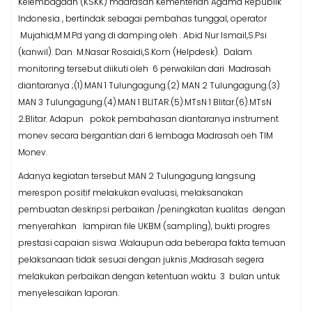
Kelembagaan (KSKK) madrasah Kementerian Agama Republik
Indonesia , bertindak sebagai pembahas tunggal, operator
Mujahid,M.M.Pd yang di damping oleh . Abid Nur Ismail,S.Psi
(kanwil). Dan M.Nasar Rosaidi,S.Kom (Helpdesk). Dalam
monitoring tersebut diikuti oleh 6 perwakilan dari Madrasah
diantaranya ;(1).MAN 1 Tulungagung.(2) MAN 2 Tulungagung.(3)
MAN 3 Tulungagung.(4).MAN 1 BLITAR.(5).MTsN 1 Blitar.(6).MTsN
2.Blitar. Adapun pokok pembahasan diantaranya instrument
monev secara bergantian dari 6 lembaga Madrasah oeh TIM
Monev.
Adanya kegiatan tersebut MAN 2 Tulungagung langsung
merespon positif melakukan evaluasi, melaksanakan
pembuatan deskripsi perbaikan /peningkatan kualitas dengan
menyerahkan lampiran file UKBM (sampling), bukti progres
prestasi capaian siswa .Walaupun ada beberapa fakta temuan
pelaksanaan tidak sesuai dengan juknis ,Madrasah segera
melakukan perbaikan dengan ketentuan waktu 3 bulan untuk
menyelesaikan laporan.