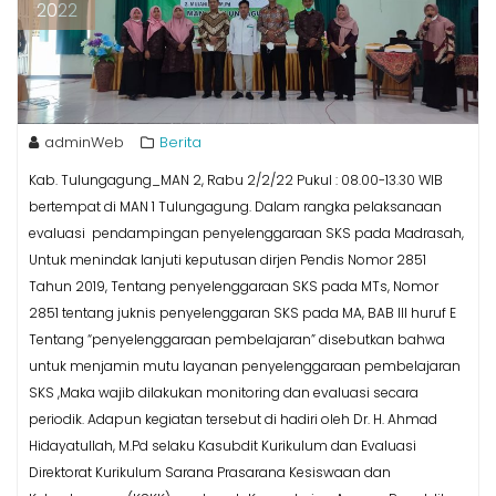
2022
adminWeb
Berita
Kab. Tulungagung_MAN 2, Rabu 2/2/22 Pukul : 08.00-13.30 WIB
bertempat di MAN 1 Tulungagung. Dalam rangka pelaksanaan
evaluasi pendampingan penyelenggaraan SKS pada Madrasah,
Untuk menindak lanjuti keputusan dirjen Pendis Nomor 2851
Tahun 2019, Tentang penyelenggaraan SKS pada MTs, Nomor
2851 tentang juknis penyelenggaran SKS pada MA, BAB III huruf E
Tentang “penyelenggaraan pembelajaran” disebutkan bahwa
untuk menjamin mutu layanan penyelenggaraan pembelajaran
SKS ,Maka wajib dilakukan monitoring dan evaluasi secara
periodik. Adapun kegiatan tersebut di hadiri oleh Dr. H. Ahmad
Hidayatullah, M.Pd selaku Kasubdit Kurikulum dan Evaluasi
Direktorat Kurikulum Sarana Prasarana Kesiswaan dan