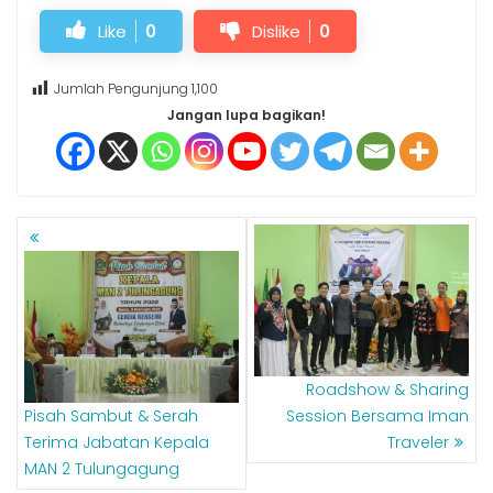
Like
0
Dislike
0
Jumlah Pengunjung
1,100
Jangan lupa bagikan!
NAVIGASI
POS
Roadshow & Sharing
Pisah Sambut & Serah
Session Bersama Iman
Terima Jabatan Kepala
Traveler
MAN 2 Tulungagung