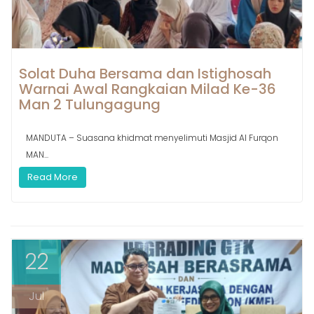
Solat Duha Bersama dan Istighosah
Warnai Awal Rangkaian Milad Ke-36
Man 2 Tulungagung
MANDUTA – Suasana khidmat menyelimuti Masjid Al Furqon
MAN...
Read More
22
Jul