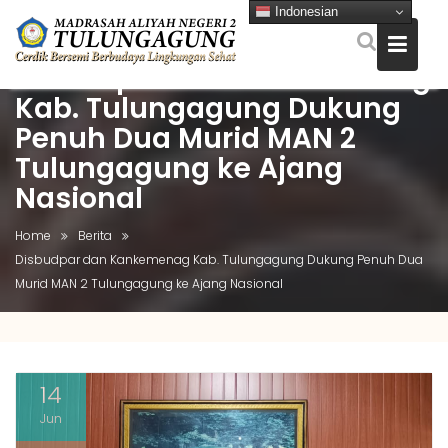
Indonesian
Disbudpar dan Kankemenag
Kab. Tulungagung Dukung
Skip
to
Penuh Dua Murid MAN 2
content
Tulungagung ke Ajang
Nasional
Home
Berita
Disbudpar dan Kankemenag Kab. Tulungagung Dukung Penuh Dua
Murid MAN 2 Tulungagung ke Ajang Nasional
14
Jun