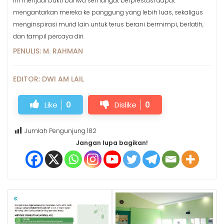
ini menjadi bukti bahwa semangat berprestasi dapat
mengantarkan mereka ke panggung yang lebih luas, sekaligus
menginspirasi murid lain untuk terus berani bermimpi, berlatih,
dan tampil percaya diri.
PENULIS: M. RAHMAN
EDITOR: DWI AM LAIL
Like
0
Dislike
0
Jumlah Pengunjung
182
Jangan lupa bagikan!
NAVIGASI
POS