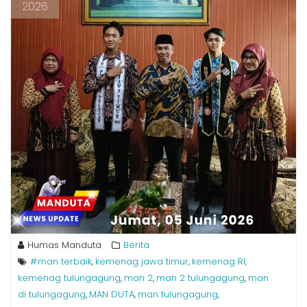
2026
Humas Manduta
Berita
#man terbaik
kemenag jawa timur
kemenag RI
,
,
,
kemenag tulungagung
man 2
man 2 tulungagung
man
,
,
,
di tulungagung
MAN DUTA
man tulungagung
,
,
,