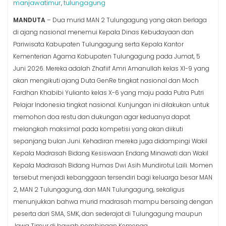
manjawatimur
tulungagung
,
MANDUTA
– Dua murid MAN 2 Tulungagung yang akan berlaga
di ajang nasional menemui Kepala Dinas Kebudayaan dan
Pariwisata Kabupaten Tulungagung serta Kepala Kantor
Kementerian Agama Kabupaten Tulungagung pada Jumat, 5
Juni 2026. Mereka adalah Zhafiif Amri Amanullah kelas XI-9 yang
akan mengikuti ajang Duta GenRe tingkat nasional dan Moch
Fardhan Khabibi Yulianto kelas X-6 yang maju pada Putra Putri
Pelajar Indonesia tingkat nasional. Kunjungan ini dilakukan untuk
memohon doa restu dan dukungan agar keduanya dapat
melangkah maksimal pada kompetisi yang akan diikuti
sepanjang bulan Juni. Kehadiran mereka juga didampingi Wakil
Kepala Madrasah Bidang Kesiswaan Endang Minawati dan Wakil
Kepala Madrasah Bidang Humas Dwi Asih Mundirotul Laili. Momen
tersebut menjadi kebanggaan tersendiri bagi keluarga besar MAN
2, MAN 2 Tulungagung, dan MAN Tulungagung, sekaligus
menunjukkan bahwa murid madrasah mampu bersaing dengan
peserta dari SMA, SMK, dan sederajat di Tulungagung maupun
Jawa Timur di bawah pembinaan Kemenag