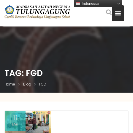
Indonesian
Skip
to
content
TAG:
FGD
Home
Blog
FGD
11
Mei