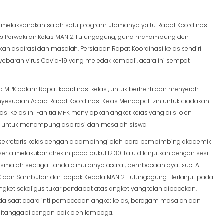
s melaksanakan salah satu program utamanya yaitu Rapat Koordinasi
jelis Perwakilan Kelas MAN 2 Tulungagung, guna menampung dan
an aspirasi dan masalah. Persiapan Rapat Koordinasi kelas sendiri
ebaran virus Covid-19 yang meledak kembali, acara ini sempat
a MPK dalam Rapat koordinasi kelas , untuk berhenti dan menyerah.
esuaian Acara Rapat Koordinasi Kelas Mendapat izin untuk diadakan
i Kelas ini Panitia MPK menyiapkan angket kelas yang diisi oleh
a untuk menampung aspirasi dan masalah siswa.
dan sekretaris kelas dengan didampinngi oleh para pembimbing akademik
rta melakukan chek in pada pukul 12.30. Lalu dilanjutkan dengan sesi
malah sebagai tanda dimulainya acara , pembacaan ayat suci Al-
K dan Sambutan dari bapak Kepala MAN 2 Tulungagung. Berlanjut pada
ngket sekaligus tukar pendapat atas angket yang telah dibacakan.
pada saat acara inti pembacaan angket kelas, beragam masalah dan
 ditanggapi dengan baik oleh lembaga.