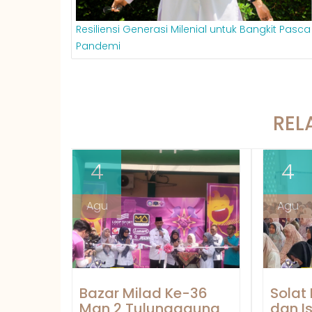
Resiliensi Generasi Milenial untuk Bangkit Pasca
Pandemi
REL
4
4
Agu
Agu
Bazar Milad Ke-36
Solat
Man 2 Tulungagung
dan I