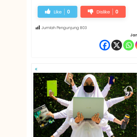
Like
0
Dislike
0
Jumlah Pengunjung
803
Jan
NAVIGASI
POS