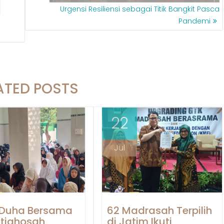
Urgensi Resiliensi sebagai Titik Bangkit Pasca
Pandemi
ATED POSTS
22
Jul
 Duha Bersama
62 Madrasah Terpilih
stighosah
di Jatim Ikuti