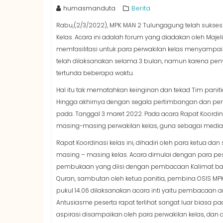
humasmanduta
Berita
Rabu,(2/3/2022), MPK MAN 2 Tulungagung telah sukse
Kelas. Acara ini adalah forum yang diadakan oleh Ma
memfasilitasi untuk para perwakilan kelas menyampaik
telah dilaksanakan selama 3 bulan, namun karena peny
tertunda beberapa waktu.
Hal itu tak mematahkan keinginan dan tekad Tim paniti
Hingga akhirnya dengan segala pertimbangan dan peny
pada. Tanggal 3 maret 2022. Pada acara Rapat Koordinas
masing-masing perwakilan kelas, guna sebagai medi
Rapat Koordinasi kelas ini, dihadiri oleh para ketua 
masing – masing kelas. Acara dimulai dengan para pese
pembukaan yang diisi dengan pembacaan Kalimat bas
Quran, sambutan oleh ketua panitia, pembina OSIS MP
pukul 14.06 dilaksanakan acara inti yaitu pembacaan a
Antusiasme peserta rapat terlihat sangat luar biasa 
aspirasi disampaikan oleh para perwakilan kelas, dan