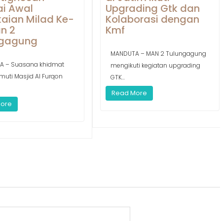
i Awal
Upgrading Gtk dan
aian Milad Ke-
Kolaborasi dengan
n 2
Kmf
ngagung
MANDUTA – MAN 2 Tulungagung
A – Suasana khidmat
mengikuti kegiatan upgrading
muti Masjid Al Furqon
GTK...
Read More
More