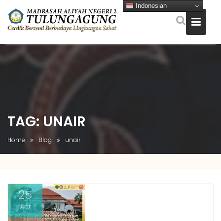
Indonesian
Skip
to
content
TAG:
UNAIR
Home
Blog
unair
25
Apr