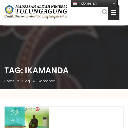
Indonesian
Skip
to
content
TAG:
IKAMANDA
Home
Blog
ikamanda
22
Jan