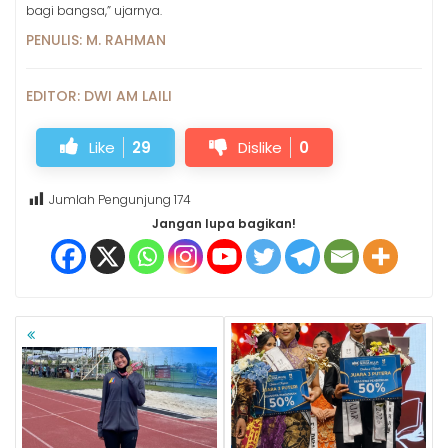
bagi bangsa,” ujarnya.
PENULIS: M. RAHMAN
EDITOR: DWI AM LAILI
Like
29
Dislike
0
Jumlah Pengunjung
174
Jangan lupa bagikan!
NAVIGASI
POS