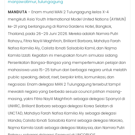
manjawatimur
tulungagung
,
MANDUTA
– Enam murid MAN 2 Tulungagung kelas X-4
mengikuti Asia Youth International Model United Nations (AYIMUN)
ke-21 yang berlangsung di Rama Gardens Hotel, Bangkok,
Thailand, pada 26–29 Juni 2026. Mereka adalah Namira Putri
Rahayu, Fitria Naylil Maghfiroh, Brilliant Barbara, Mahdiya Farah
Nafisa Kamilia Aly, Calista Ibnati Salsabila Kamil, dan Najma
Kamila Izzati. Kegiatan ini merupakan forum simulasi sidang
Perserikatan Bangsa-Bangsa yang mempertemukan pelajar dan
mahasiswa usia 15–25 tahun dari berbagai negara untuk melatih
public speaking, debat, riset, berpikir kritis, komunikasi, dan
negosiasi. Enam delegasi MAN 2 Tulungagung tersebut tampil
mewakili negara yang berbeda sesuai council pilihan masing-
masing, yakni Fitria Naylil Maghfiroh sebagai delegasi Spanyol di
UNHRC, Brilliant Barbara sebagai delegasi Korea Selatan di
UNCTAD, Mahdiya Farah Nafisa Kamilia Aly sebagai delegasi
Irlandia, Calista Ibnati Salsabila Kamil sebagai delegasi Maroko,
Najma Kamila Izzati sebagai delegasi Malaysia, dan Namira Putri
Rahayu sebagai delegasi Spanyol di UNCOPUOS.