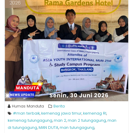
2026
Humas Manduta
Berita
#man terbaik
kemenag jawa timur
kemenag RI
,
,
,
kemenag tulungagung
man 2
man 2 tulungagung
man
,
,
,
di tulungagung
MAN DUTA
man tulungagung
,
,
,