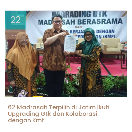
22
Jul
62 Madrasah Terpilih di Jatim Ikuti
Upgrading Gtk dan Kolaborasi
dengan Kmf