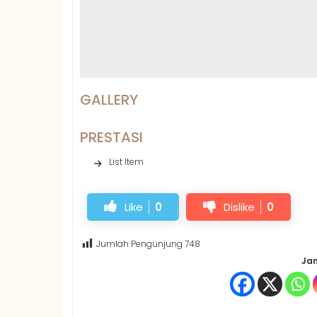
GALLERY
PRESTASI
List Item
Like
0
Dislike
0
Jumlah Pengunjung
748
Jan