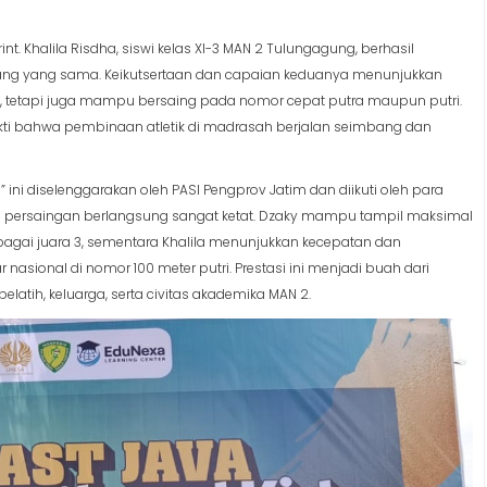
nt. Khalila Risdha, siswi kelas XI-3 MAN 2 Tulungagung, berhasil
 ajang yang sama. Keikutsertaan dan capaian keduanya menunjukkan
, tetapi juga mampu bersaing pada nomor cepat putra maupun putri.
bukti bahwa pembinaan atletik di madrasah berjalan seimbang dan
 ini diselenggarakan oleh PASI Pengprov Jatim dan diikuti oleh para
gga persaingan berlangsung sangat ketat. Dzaky mampu tampil maksimal
bagai juara 3, sementara Khalila menunjukkan kecepatan dan
asional di nomor 100 meter putri. Prestasi ini menjadi buah dari
pelatih, keluarga, serta civitas akademika MAN 2.