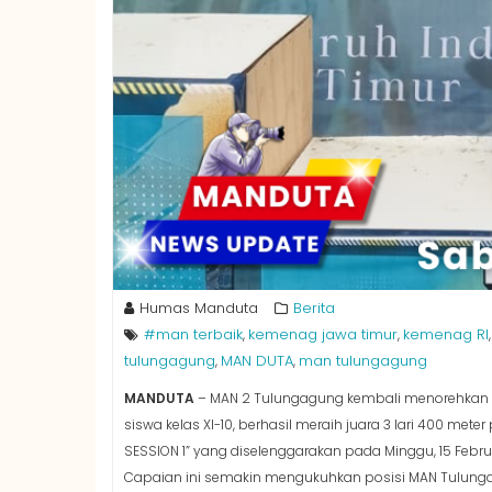
Humas Manduta
Berita
#man terbaik
kemenag jawa timur
kemenag RI
,
,
tulungagung
MAN DUTA
man tulungagung
,
,
MANDUTA
– MAN 2 Tulungagung kembali menorehkan p
siswa kelas XI-10, berhasil meraih juara 3 lari 400 me
SESSION 1” yang diselenggarakan pada Minggu, 15 Febru
Capaian ini semakin mengukuhkan posisi MAN Tulung