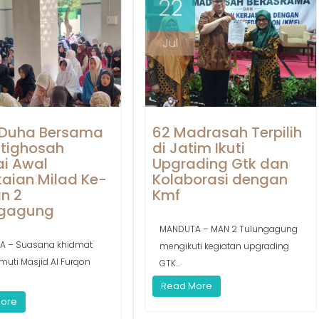
22
Jul
 Duha Bersama
62 Madrasah Terpilih
stighosah
di Jatim Ikuti
i Awal
Upgrading Gtk dan
aian Milad Ke-
Kolaborasi dengan
n 2
Kmf
ngagung
MANDUTA – MAN 2 Tulungagung
A – Suasana khidmat
mengikuti kegiatan upgrading
muti Masjid Al Furqon
GTK...
Read More
More