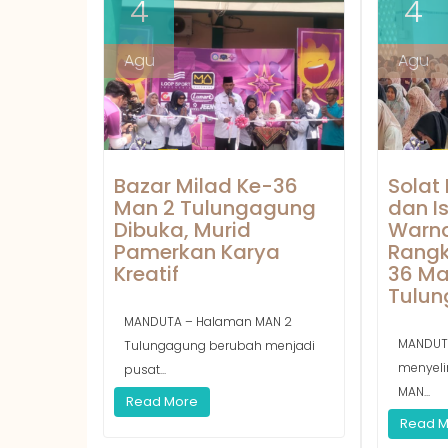
4
4
Agu
Agu
Bazar Milad Ke-36
Solat
Man 2 Tulungagung
dan I
Dibuka, Murid
Warna
Pamerkan Karya
Rangk
Kreatif
36 Ma
Tulu
MANDUTA – Halaman MAN 2
MANDUT
Tulungagung berubah menjadi
menyeli
pusat...
MAN...
Read More
Read 