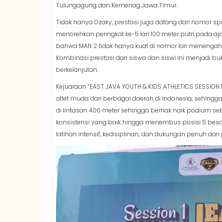
Tulungagung dan Kemenag Jawa Timur.
Tidak hanya Dzaky, prestasi juga datang dari nomor spri
menorehkan peringkat ke-5 lari 100 meter putri pada
bahwa MAN 2 tidak hanya kuat di nomor lari menengah
Kombinasi prestasi dari siswa dan siswi ini menjadi 
berkelanjutan.
Kejuaraan “EAST JAVA YOUTH & KIDS ATHLETICS SESSION 1”
atlet muda dari berbagai daerah di Indonesia, sehin
di lintasan 400 meter sehingga berhak naik podium se
konsistensi yang baik hingga menembus posisi 5 besar n
latihan intensif, kedisiplinan, dan dukungan penuh dari 