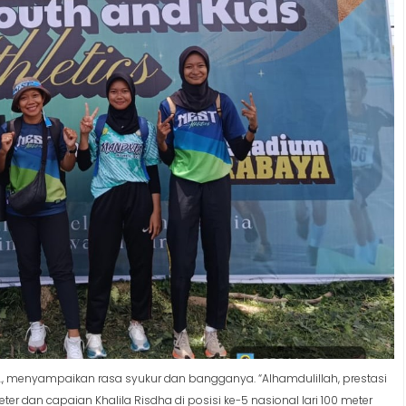
I., menyampaikan rasa syukur dan bangganya. “Alhamdulillah, prestasi
ter dan capaian Khalila Risdha di posisi ke-5 nasional lari 100 meter