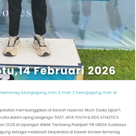
kemenag tulungagung
man 2
man 2 tulungagung
man di
,
,
,
,
restasi membanggakan di kancah nasional. Moch. Dzaky Iqbal F,
ter putra dalam ajang bergengsi “EAST JAVA YOUTH & KIDS ATHLETICS
ari 2026 di Lapangan Atletik “Oentoeng Poedjadi” FIK UNESA Surabaya.
agung sebagai madrasah berprestasi di bawah binaan Kemenag