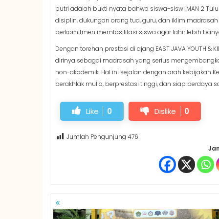
putri adalah bukti nyata bahwa siswa-siswi MAN 2 Tulun
disiplin, dukungan orang tua, guru, dan iklim madra
berkomitmen memfasilitasi siswa agar lahir lebih banya
Dengan torehan prestasi di ajang EAST JAVA YOUTH & K
dirinya sebagai madrasah yang serius mengembangkan p
non-akademik. Hal ini sejalan dengan arah kebijaka
berakhlak mulia, berprestasi tinggi, dan siap berdaya s
Like
0
Dislike
0
Jumlah Pengunjung
476
Jan
NAVIGASI
POS