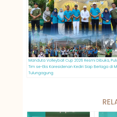
Manduta Volleyball Cup 2026 Resmi Dibuka, Pu
Tim se-Eks Karesidenan Kediri Siap Berlaga di 
Tulungagung
REL