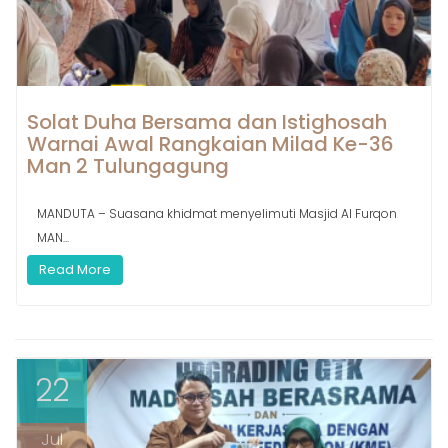
Solat Duha Bersama dan Istighosah
Warnai Awal Rangkaian Milad Ke-36
Man 2 Tulungagung
MANDUTA – Suasana khidmat menyelimuti Masjid Al Furqon
MAN...
Read More
22
Jul