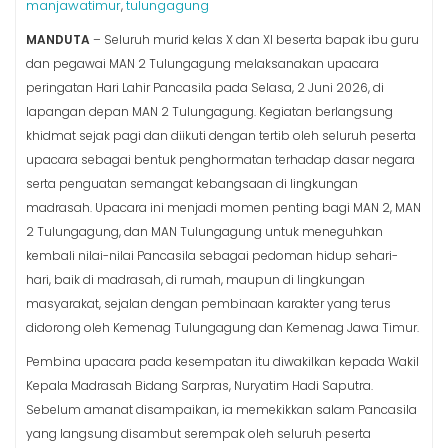
manjawatimur
tulungagung
,
MANDUTA
– Seluruh murid kelas X dan XI beserta bapak ibu guru
dan pegawai MAN 2 Tulungagung melaksanakan upacara
peringatan Hari Lahir Pancasila pada Selasa, 2 Juni 2026, di
lapangan depan MAN 2 Tulungagung. Kegiatan berlangsung
khidmat sejak pagi dan diikuti dengan tertib oleh seluruh peserta
upacara sebagai bentuk penghormatan terhadap dasar negara
serta penguatan semangat kebangsaan di lingkungan
madrasah. Upacara ini menjadi momen penting bagi MAN 2, MAN
2 Tulungagung, dan MAN Tulungagung untuk meneguhkan
kembali nilai-nilai Pancasila sebagai pedoman hidup sehari-
hari, baik di madrasah, di rumah, maupun di lingkungan
masyarakat, sejalan dengan pembinaan karakter yang terus
didorong oleh Kemenag Tulungagung dan Kemenag Jawa Timur.
Pembina upacara pada kesempatan itu diwakilkan kepada Wakil
Kepala Madrasah Bidang Sarpras, Nuryatim Hadi Saputra.
Sebelum amanat disampaikan, ia memekikkan salam Pancasila
yang langsung disambut serempak oleh seluruh peserta