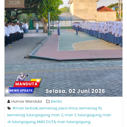
2026
Humas Manduta
Berita
#man terbaik
kemenag jawa timur
kemenag RI
,
,
,
kemenag tulungagung
man 2
man 2 tulungagung
man
,
,
,
di tulungagung
MAN DUTA
man tulungagung
,
,
,