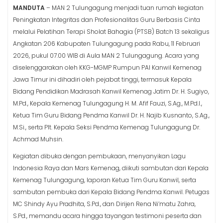
MANDUTA
– MAN 2 Tulungagung menjadi tuan rumah kegiatan
Peningkatan Integritas dan Profesionalitas Guru Berbasis Cinta
melalui Pelatihan Terapi Sholat Bahagia (PTSB) Batch 13 sekaligus
Angkatan 206 Kabupaten Tulungagung pada Rabu, 11 Februari
2026, pukul 07.00 WIB di Aula MAN 2 Tulungagung. Acara yang
diselenggarakan oleh KKG-MGMP Rumpun PAI Kanwil Kemenag
Jawa Timur ini dihadiri oleh pejabat tinggi, termasuk Kepala
Bidang Pendidikan Madrasah Kanwil Kemenag Jatim Dr. H. Sugiyo,
M.Pd., Kepala Kemenag Tulungagung H. M. Afif Fauzi, S.Ag., M.Pd.I.,
Ketua Tim Guru Bidang Pendma Kanwil Dr. H. Najib Kusnanto, S.Ag.,
M.Si., serta Plt. Kepala Seksi Pendma Kemenag Tulungagung Dr.
Achmad Muhsin.
Kegiatan dibuka dengan pembukaan, menyanyikan Lagu
Indonesia Raya dan Mars Kemenag, diikuti sambutan dari Kepala
Kemenag Tulungagung, laporan Ketua Tim Guru Kanwil, serta
sambutan pembuka dari Kepala Bidang Pendma Kanwil. Petugas
MC Shindy Ayu Pradhita, S.Pd., dan Dirijen Rena Ni’matu Zahra,
S.Pd., memandu acara hingga tayangan testimoni peserta dan