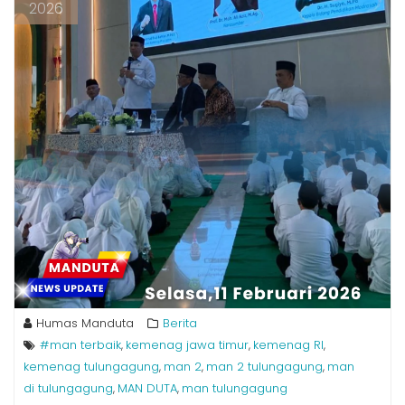
2026
Humas Manduta
Berita
#man terbaik
kemenag jawa timur
kemenag RI
,
,
,
kemenag tulungagung
man 2
man 2 tulungagung
man
,
,
,
di tulungagung
MAN DUTA
man tulungagung
,
,