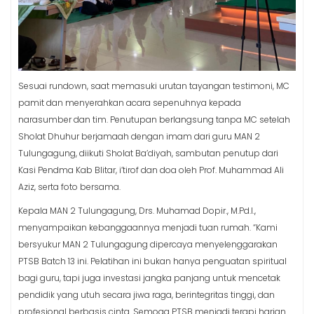
Sesuai rundown, saat memasuki urutan tayangan testimoni, MC
pamit dan menyerahkan acara sepenuhnya kepada
narasumber dan tim. Penutupan berlangsung tanpa MC setelah
Sholat Dhuhur berjamaah dengan imam dari guru MAN 2
Tulungagung, diikuti Sholat Ba’diyah, sambutan penutup dari
Kasi Pendma Kab Blitar, i’tirof dan doa oleh Prof. Muhammad Ali
Aziz, serta foto bersama.
Kepala MAN 2 Tulungagung, Drs. Muhamad Dopir., M.Pd.I.,
menyampaikan kebanggaannya menjadi tuan rumah. “Kami
bersyukur MAN 2 Tulungagung dipercaya menyelenggarakan
PTSB Batch 13 ini. Pelatihan ini bukan hanya penguatan spiritual
bagi guru, tapi juga investasi jangka panjang untuk mencetak
pendidik yang utuh secara jiwa raga, berintegritas tinggi, dan
profesional berbasis cinta. Semoga PTSB menjadi terapi harian