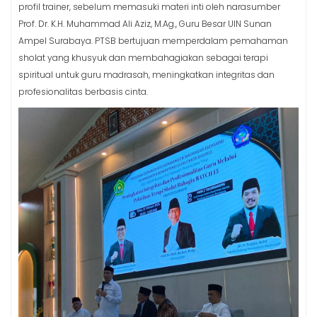
profil trainer, sebelum memasuki materi inti oleh narasumber
Prof. Dr. K.H. Muhammad Ali Aziz, M.Ag., Guru Besar UIN Sunan
Ampel Surabaya. PTSB bertujuan memperdalam pemahaman
sholat yang khusyuk dan membahagiakan sebagai terapi
spiritual untuk guru madrasah, meningkatkan integritas dan
profesionalitas berbasis cinta.