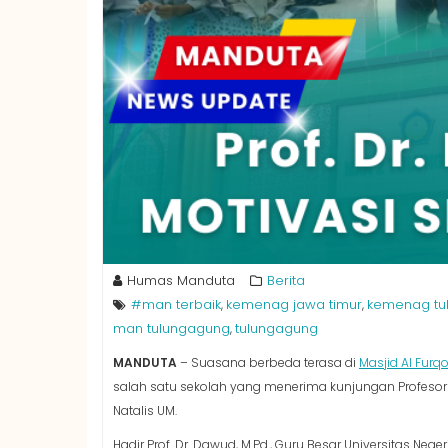
Humas Manduta
Berita
#man terbaik
kemenag jawa timur
kemenag tu
,
,
man tulungagung
tulungagung
,
MANDUTA
– Suasana berbeda terasa di
Masjid Al Fur
salah satu sekolah yang menerima kunjungan Profesor 
Natalis UM.
Hadir Prof. Dr. Dawud, M.Pd., Guru Besar Universitas Neg