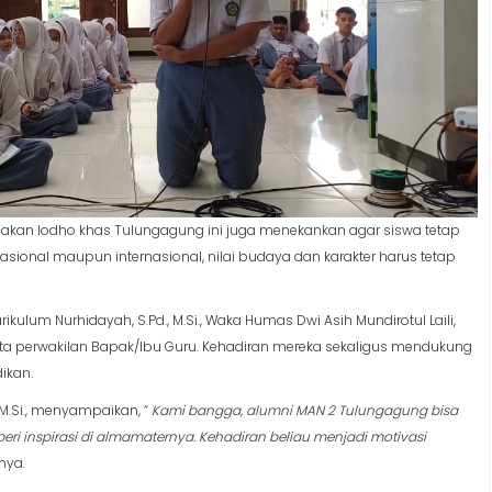
akan lodho khas Tulungagung ini juga menekankan agar siswa tetap
i nasional maupun internasional, nilai budaya dan karakter harus tetap
lum Nurhidayah, S.Pd., M.Si., Waka Humas Dwi Asih Mundirotul Laili,
 serta perwakilan Bapak/Ibu Guru. Kehadiran mereka sekaligus mendukung
ikan.
M.Si., menyampaikan, “
Kami bangga, alumni MAN 2 Tulungagung bisa
eri inspirasi di almamaternya. Kehadiran beliau menjadi motivasi
nya.