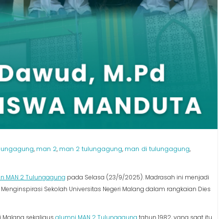
lungagung
man 2
man 2 tulungagung
man di tulungagung
,
,
,
,
qon MAN 2 Tulungagung
pada Selasa (23/9/2025). Madrasah ini menjadi
Menginspirasi Sekolah Universitas Negeri Malang dalam rangkaian Dies
eri Malang sekaligus
alumni MAN 2 Tulungagung
tahun 1982, yang saat itu