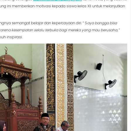
ng ini memberikan motivasi kepada siswa kelas XII untuk melanjutkan
nya semangat belajar dan kepercayaan diri. “ S
aya bangga bisa
 karena kesempatan selalu terbuka bagi mereka yang mau berusaha,
”
h inspirasi.