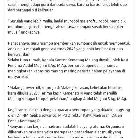
susah menghadapi guru daripada siswa, karena harus harus lebih siap
dari berbagai sisi keilmuan.
“Gurulah yang lebih mulia, laulal murobbi ma aroftu robbi. Mendidik,
membimbing, serta mengarahkan siswa menjadi sosok berkarakter
mulia,” ungkapnya.
Harapannya, guru mampu memberikan sumbangsih untuk membentuk
anak didik menjadi generasi emas 2045 yang lebih berkarakter dan
berjiwa Islami.
Selaku tuan rumah, Kepala Kantor Kemenag Malang diwakili oleh Kasi
Pendma Abdul Mughni S.Ag, M.Ag, berharap, agenda ini mampu
meningkatkan kapasitas masing-masing peserta dalam pelayanan di
masyarakat.
“Malang powerfull, semoga di Malang kerasan, kebetulan hotel ini
baru dibuka 2023. Terima kasih Kemenag RI yang telah memilih
Malang sebagai tempat pelatihan,” ungkap Abdul Mughni S.Ag, M.Ag.
Kegiatan ini diakhiri dengan upacara penutupan yang dihadiri langsung
oleh Dr. HM. Sidik Sisdiyanto, M.Pd Direktur KSKK Madrasah, Ditjen
Pendis Kemenag RI.
“Kenyamanan kerja di madrasah adalah hal yang utama. Organisasi
diibaratkan orkestra yaitu merupakan perpaduan alat musik yang
berbeda – beda, maka peran kepala madrasah sebagai dirijen yang