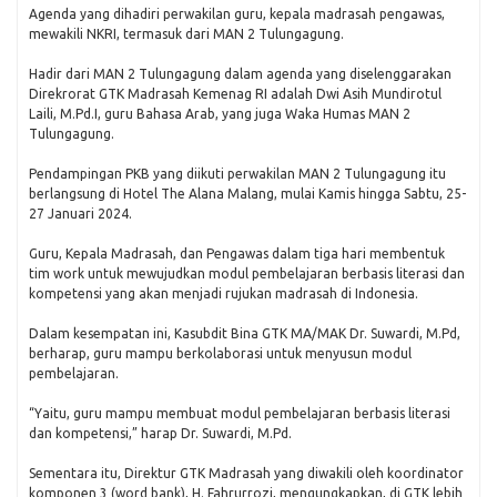
Agenda yang dihadiri perwakilan guru, kepala madrasah pengawas,
mewakili NKRI, termasuk dari MAN 2 Tulungagung.
Hadir dari MAN 2 Tulungagung dalam agenda yang diselenggarakan
Direkrorat GTK Madrasah Kemenag RI adalah Dwi Asih Mundirotul
Laili, M.Pd.I, guru Bahasa Arab, yang juga Waka Humas MAN 2
Tulungagung.
Pendampingan PKB yang diikuti perwakilan MAN 2 Tulungagung itu
berlangsung di Hotel The Alana Malang, mulai Kamis hingga Sabtu, 25-
27 Januari 2024.
Guru, Kepala Madrasah, dan Pengawas dalam tiga hari membentuk
tim work untuk mewujudkan modul pembelajaran berbasis literasi dan
kompetensi yang akan menjadi rujukan madrasah di Indonesia.
Dalam kesempatan ini, Kasubdit Bina GTK MA/MAK Dr. Suwardi, M.Pd,
berharap, guru mampu berkolaborasi untuk menyusun modul
pembelajaran.
“Yaitu, guru mampu membuat modul pembelajaran berbasis literasi
dan kompetensi,” harap Dr. Suwardi, M.Pd.
Sementara itu, Direktur GTK Madrasah yang diwakili oleh koordinator
komponen 3 (word bank), H. Fahrurrozi, mengungkapkan, di GTK lebih