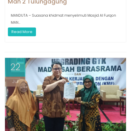
Man 2 Tulungagung
MANDUTA – Suasana khidmat menyelimuti Masjid Al Furqon
MAN...
Read More
22
Jul