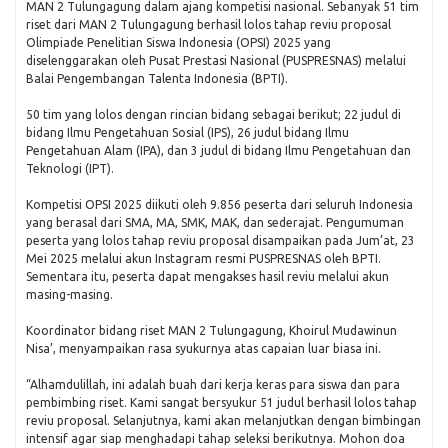
MAN 2 Tulungagung dalam ajang kompetisi nasional. Sebanyak 51 tim
riset dari MAN 2 Tulungagung berhasil lolos tahap reviu proposal
Olimpiade Penelitian Siswa Indonesia (OPSI) 2025 yang
diselenggarakan oleh Pusat Prestasi Nasional (PUSPRESNAS) melalui
Balai Pengembangan Talenta Indonesia (BPTI).
50 tim yang lolos dengan rincian bidang sebagai berikut; 22 judul di
bidang Ilmu Pengetahuan Sosial (IPS), 26 judul bidang Ilmu
Pengetahuan Alam (IPA), dan 3 judul di bidang Ilmu Pengetahuan dan
Teknologi (IPT).
Kompetisi OPSI 2025 diikuti oleh 9.856 peserta dari seluruh Indonesia
yang berasal dari SMA, MA, SMK, MAK, dan sederajat. Pengumuman
peserta yang lolos tahap reviu proposal disampaikan pada Jum’at, 23
Mei 2025 melalui akun Instagram resmi PUSPRESNAS oleh BPTI.
Sementara itu, peserta dapat mengakses hasil reviu melalui akun
masing-masing.
Koordinator bidang riset MAN 2 Tulungagung, Khoirul Mudawinun
Nisa’, menyampaikan rasa syukurnya atas capaian luar biasa ini.
“Alhamdulillah, ini adalah buah dari kerja keras para siswa dan para
pembimbing riset. Kami sangat bersyukur 51 judul berhasil lolos tahap
reviu proposal. Selanjutnya, kami akan melanjutkan dengan bimbingan
intensif agar siap menghadapi tahap seleksi berikutnya. Mohon doa