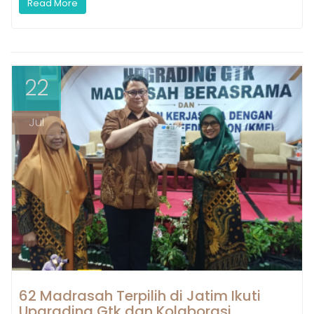
Read More
22
Jul
62 Madrasah Terpilih di Jatim Ikuti
Upgrading Gtk dan Kolaborasi