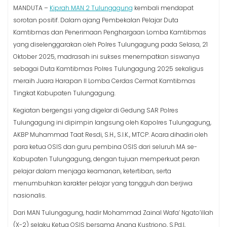
MANDUTA –
Kiprah MAN 2 Tulungagung
kembali mendapat
sorotan positif. Dalam ajang Pembekalan Pelajar Duta
Kamtibmas dan Penerimaan Penghargaan Lomba Kamtibmas
yang diselenggarakan oleh Polres Tulungagung pada Selasa, 21
Oktober 2025, madrasah ini sukses menempatkan siswanya
sebagai Duta Kamtibmas Polres Tulungagung 2025 sekaligus
meraih Juara Harapan II Lomba Cerdas Cermat Kamtibmas
Tingkat Kabupaten Tulungagung.
Kegiatan bergengsi yang digelar di Gedung SAR Polres
Tulungagung ini dipimpin langsung oleh Kapolres Tulungagung,
AKBP Muhammad Taat Resdi, S.H., S.I.K., MTCP. Acara dihadiri oleh
para ketua OSIS dan guru pembina OSIS dari seluruh MA se-
Kabupaten Tulungagung, dengan tujuan memperkuat peran
pelajar dalam menjaga keamanan, ketertiban, serta
menumbuhkan karakter pelajar yang tangguh dan berjiwa
nasionalis.
Dari MAN Tulungagung, hadir Mohammad Zainal Wafa’ Ngato’illah
(X-2) selaku Ketua OSIS bersama Anang Kustriono, S.Pd.I,