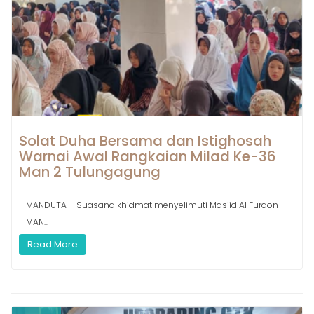
Solat Duha Bersama dan Istighosah
Warnai Awal Rangkaian Milad Ke-36
Man 2 Tulungagung
MANDUTA – Suasana khidmat menyelimuti Masjid Al Furqon
MAN...
Read More