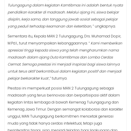
Tulungagung dalam kegiatan Kamtibmas ini adalah bentuk nyata
pendidikan karakter di madrasah. Melalui ajang ini, siswa belajar
disiplin, kerja sama, dan tanggung jawab sosial sebagai pelajar
yang peduli terhadap keamanan dan ketertiban,
” ungkapnya.
Sementara itu, Kepala MAN 2 Tulungagung, Drs. Muhamad Dopir,
M.Pd.I., turut menyampaikan kebanggaannya. “
Kami memberikan
apresiasi tinggi kepada siswa yang telah mengharumkan nama
madrasah dalam ajang Duta Kamtibmas dan Lomba Cerdas
Cermat. Semoga prestasi ini menjadi inspirasi bagi siswa lainnya
untuk terus aktif berkontribusi dalam kegiatan positif dan menjadi
pelajar berkarakter kuat ,
” tuturnya.
Prestasi ini memperkuat posisi MAN 2 Tulungagung sebagai
madrasah yang terus berinovasi dan berpartisipasi aktif dalam
kegiatan lintas lembaga di bawah Kemenag Tulungagung dan
Kemenag Jawa Timur. Dengan semangat kolaborasi dan karakter
unggul, MAN Tulungagung berkomitmen mencetak generasi
muda yang tidak hanya cerdas intelektual, tetapi juga
berintegritas tinggi, siap menjadi teladan bagi lingkungan dan