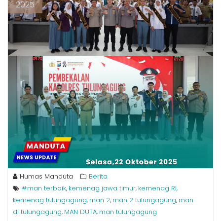
2025
Humas Manduta
Berita
#man terbaik
kemenag jawa timur
kemenag RI
,
,
,
kemenag tulungagung
man 2
man 2 tulungagung
man
,
,
,
di tulungagung
MAN DUTA
man tulungagung
,
,