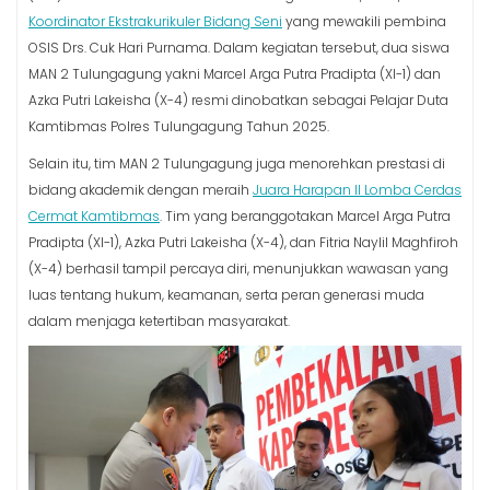
Koordinator Ekstrakurikuler Bidang Seni
yang mewakili pembina
OSIS Drs. Cuk Hari Purnama. Dalam kegiatan tersebut, dua siswa
MAN 2 Tulungagung yakni Marcel Arga Putra Pradipta (XI-1) dan
Azka Putri Lakeisha (X-4) resmi dinobatkan sebagai Pelajar Duta
Kamtibmas Polres Tulungagung Tahun 2025.
Selain itu, tim MAN 2 Tulungagung juga menorehkan prestasi di
bidang akademik dengan meraih
Juara Harapan II Lomba Cerdas
Cermat Kamtibmas
. Tim yang beranggotakan Marcel Arga Putra
Pradipta (XI-1), Azka Putri Lakeisha (X-4), dan Fitria Naylil Maghfiroh
(X-4) berhasil tampil percaya diri, menunjukkan wawasan yang
luas tentang hukum, keamanan, serta peran generasi muda
dalam menjaga ketertiban masyarakat.