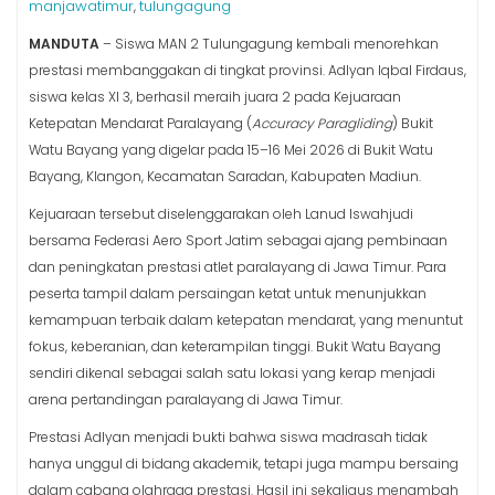
manjawatimur
tulungagung
,
MANDUTA
– Siswa MAN 2 Tulungagung kembali menorehkan
prestasi membanggakan di tingkat provinsi. Adlyan Iqbal Firdaus,
siswa kelas XI 3, berhasil meraih juara 2 pada Kejuaraan
Ketepatan Mendarat Paralayang (
Accuracy Paragliding
) Bukit
Watu Bayang yang digelar pada 15–16 Mei 2026 di Bukit Watu
Bayang, Klangon, Kecamatan Saradan, Kabupaten Madiun.
Kejuaraan tersebut diselenggarakan oleh Lanud Iswahjudi
bersama Federasi Aero Sport Jatim sebagai ajang pembinaan
dan peningkatan prestasi atlet paralayang di Jawa Timur. Para
peserta tampil dalam persaingan ketat untuk menunjukkan
kemampuan terbaik dalam ketepatan mendarat, yang menuntut
fokus, keberanian, dan keterampilan tinggi. Bukit Watu Bayang
sendiri dikenal sebagai salah satu lokasi yang kerap menjadi
arena pertandingan paralayang di Jawa Timur.
Prestasi Adlyan menjadi bukti bahwa siswa madrasah tidak
hanya unggul di bidang akademik, tetapi juga mampu bersaing
dalam cabang olahraga prestasi. Hasil ini sekaligus menambah