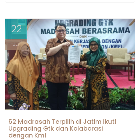
22
Jul
62 Madrasah Terpilih di Jatim Ikuti
Upgrading Gtk dan Kolaborasi
dengan Kmf