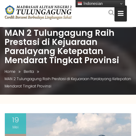
Indonesian
MAN 2 Tulungagung Raih
Skip
to
Prestasi di Kejuaraan
content
Paralayang Ketepatan
Mendarat Tingkat Provinsi
Home
Berita
MAN 2 Tulungagung Raih Prestasi di Kejuaraan Paralayang Ketepatan
Mendarat Tingkat Provinsi
19
Mei