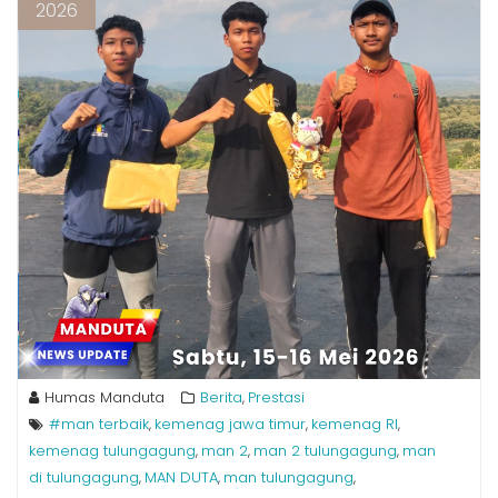
2026
Humas Manduta
Berita
Prestasi
,
#man terbaik
kemenag jawa timur
kemenag RI
,
,
,
kemenag tulungagung
man 2
man 2 tulungagung
man
,
,
,
di tulungagung
MAN DUTA
man tulungagung
,
,
,