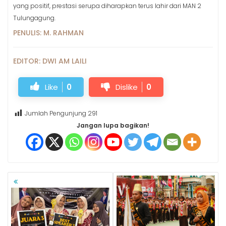
yang positif, prestasi serupa diharapkan terus lahir dari MAN 2
Tulungagung.
PENULIS: M. RAHMAN
EDITOR: DWI AM LAILI
Like
0
Dislike
0
Jumlah Pengunjung
291
Jangan lupa bagikan!
NAVIGASI
POS