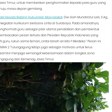
wa Timur, untuk memberikan penghormatan kepada para guru yang
nuju masa depan gemilang.
akil Kepala Bidang Hubungan Masyarakat,
Dwi Asih Mundirotul Laili, S.Ag.,
 kegiatan kurikulum berbasis cinta di Surabaya. Pada amanatnya,
ghormati guru sebagai pilar utama pendidikan dan pembentuk
embacakan pesan tertulis dari Presiden Republik Indonesia yang
i guru, rukun sama teman, cintai tanah air kita !! Merdeka.” Pesan ini
 MAN 2 Tulungagung tetapi juga sebagai motivasi untuk terus
air, sambil menjaga semangat kebersamaan dalam bingkai zona
ulungagung dan Kemenag Jawa Timur.