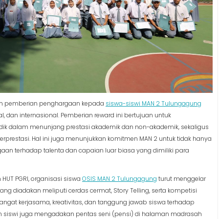
ngan pemberian penghargaan kepada
siswa-siswi MAN 2 Tulungagung
al, dan internasional. Pemberian reward ini bertujuan untuk
didik dalam menunjang prestasi akademik dan non-akademik, sekaligus
erprestasi. Hal ini juga menunjukkan komitmen MAN 2 untuk tidak hanya
aan terhadap talenta dan capaian luar biasa yang dimiliki para
n HUT PGRI, organisasi siswa
OSIS MAN 2 Tulungagung
turut menggelar
 diadakan meliputi cerdas cermat, Story Telling, serta kompetisi
gat kerjasama, kreativitas, dan tanggung jawab siswa terhadap
dan siswi juga mengadakan pentas seni (pensi) di halaman madrasah