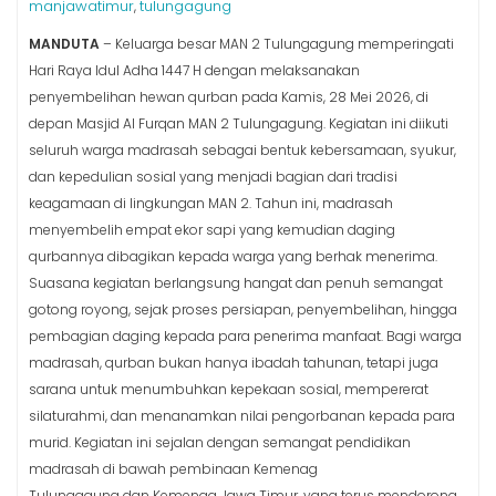
manjawatimur
tulungagung
,
MANDUTA
– Keluarga besar MAN 2 Tulungagung memperingati
Hari Raya Idul Adha 1447 H dengan melaksanakan
penyembelihan hewan qurban pada Kamis, 28 Mei 2026, di
depan Masjid Al Furqan MAN 2 Tulungagung. Kegiatan ini diikuti
seluruh warga madrasah sebagai bentuk kebersamaan, syukur,
dan kepedulian sosial yang menjadi bagian dari tradisi
keagamaan di lingkungan MAN 2. Tahun ini, madrasah
menyembelih empat ekor sapi yang kemudian daging
qurbannya dibagikan kepada warga yang berhak menerima.
Suasana kegiatan berlangsung hangat dan penuh semangat
gotong royong, sejak proses persiapan, penyembelihan, hingga
pembagian daging kepada para penerima manfaat. Bagi warga
madrasah, qurban bukan hanya ibadah tahunan, tetapi juga
sarana untuk menumbuhkan kepekaan sosial, mempererat
silaturahmi, dan menanamkan nilai pengorbanan kepada para
murid. Kegiatan ini sejalan dengan semangat pendidikan
madrasah di bawah pembinaan Kemenag
Tulungagung dan Kemenag Jawa Timur, yang terus mendorong