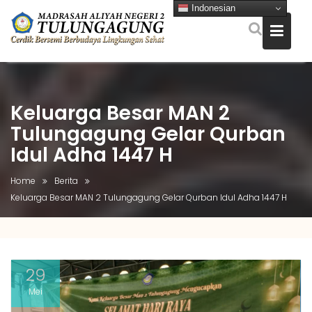
Indonesian
Skip
to
content
Keluarga Besar MAN 2
Tulungagung Gelar Qurban
Idul Adha 1447 H
Home
Berita
Keluarga Besar MAN 2 Tulungagung Gelar Qurban Idul Adha 1447 H
29
Mei