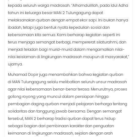
kepada seluruh warga madrasah. “Alhamdulillah, pada Idul Adha
tahun ini keluarga besar MAN 2 Tulungagung dapat
melaksanakan qurban dengan empat ekor sapi. Ini bukan hanya
ibadah, tetapi juga bentuk nyata kepedulian sosial dan
kebersamaan kita semua. Kami berharap kegiatan seperti ini
terus menjaga semangat berbagi, mempererat silaturahmi, dan
menjadi teladan bagi murid-murid dalam mengamalkan nilai-
nilai keislaman di lingkungan madrasah maupun di masyarakat,”
ujarnya.
Muhamad Dopir juga menambahkan bahwa kegiatan qurban
di MAN Tulungagung selalu melibatkan seluruh unsur madrasah
agar nilai kebersamaan benar-benar terasa. Menurutnya, proses
gotong royong yang muncul dalam persiapan hingga
pembagian daging qurban menjadi pelajaran berharga tentang
solidaritas dan tanggung jawab bersama. Dengan semangat
tersebut, MAN 2 berharap tradisi qurban dapat terus hidup
sebagai bagian dari pembinaan karakter dan penguatan
keimanan di lingkungan madrasah, sejalan dengan arah