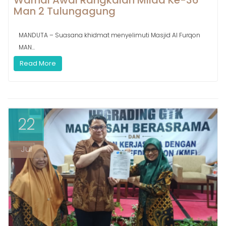
Warnai Awal Rangkaian Milad Ke-36
Man 2 Tulungagung
MANDUTA – Suasana khidmat menyelimuti Masjid Al Furqon
MAN...
Read More
22
Jul